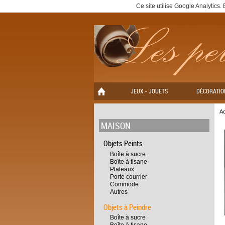
Ce site utilise Google Analytics
JEUX - JOUETS
DÉCORATIO
Ac
MAISON
Objets Peints
Boîte à sucre
Boîte à tisane
Plateaux
Porte courrier
Commode
Autres
Objets à Peindre
Boîte à sucre