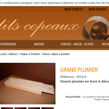
. En continuant à naviguer, vous nous autorisez à déposer un cookie à des fins de 
MON COMPTE
MON PANIER
N INTÉRIEURE
MAISON
CRAVATE - NOEUD - BIJOUX
DÉCO
cueil
>
Maison
>
Objets à Peindre
>
Autres objets à peindre
GRAND PLUMIER
Référence : 050114
Grand plumier en bois à déco
Disponibilité :
Ce produit n'est plus d
Petits Copeau