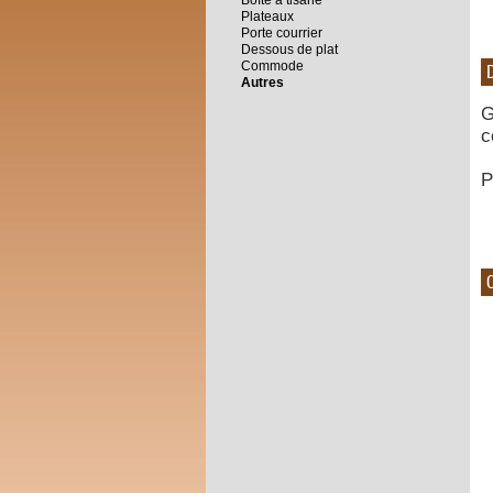
Boîte à tisane
Plateaux
Porte courrier
Dessous de plat
Commode
Autres
G
c
P