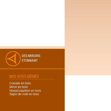
DES MIROIRS
ETONNANT
NOS SITES DÉDIÉS
Cravate en bois
Miroir en bois
Noeud papillon en bois
Sapin de noël en bois