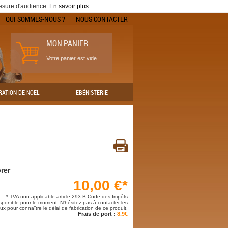
mesure d'audience.
En savoir plus
.
QUI SOMMES-NOUS ?
NOUS CONTACTER
MON PANIER
Votre panier est vide.
RATION DE NOËL
EBÉNISTERIE
rer
10,00 €*
* TVA non applicable article 293-B Code des Impôts
isponible pour le moment. N'hésitez pas à contacter les
x pour connaître le délai de fabrication de ce produit.
Frais de port :
8.9€